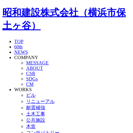
昭和建設株式会社（横浜市保
土ヶ谷）
TOP
60th
NEWS
COMPANY
MESSAGE
ABOUT
CSR
SDGs
CM
WORKS
ビル
リニューアル
耐震補強
土木工事
公共施設
木造
コンサバトリー