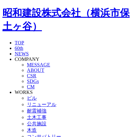
昭和建設株式会社（横浜市保
土ヶ谷）
TOP
60th
NEWS
COMPANY
MESSAGE
ABOUT
CSR
SDGs
CM
WORKS
ビル
リニューアル
耐震補強
土木工事
公共施設
木造
コンサバトリー