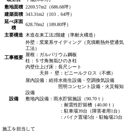
敷地面積
2269.57m2（686.68坪）
建築面積
343.31m2（103．64坪）
延べ床面
628.70m2（189.80坪）
積
主要構造
木造在来工法2階建（準耐火構造）
外壁：窯業系サイディング（充填断熱外壁通気
工法）
屋根：ガルバリウム鋼板
工事概要
柱：５寸角無垢ひのき柱
内壁仕上げ床：長尺シート
天井・ 壁：ビニールクロス（不燃）
屋内設備：給排水衛生設備・空調換気設備
照明コンセント設備・火災報知
設備
設備
敷地内設備：雨水貯留施設（90.70ｔ）
：耐震性貯留槽（40.00ｔ）
：駐車場39台（障害者用1台）
：バイク置場5台・駐輪場23台
施工を担当して