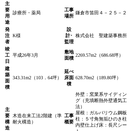
主
要
工事
診療所・薬局
鎌倉市笛田４－２５－２
用
場所
途
発
設
注
K様
計･
株式会社 聖建築事務所
者
監理
竣
敷地
工
平成26年3月
2269.57m2（686.68坪）
面積
日
建
延べ
築
343.31m2（103．64坪）
床面
628.70m2（189.80坪）
面
積
積
外壁：窯業系サイディン
グ（充填断熱外壁通気工
法）
主
屋根：ガルバリウム鋼板
要
木造在来工法2階建（準
工事
柱：５寸角無垢ひのき柱
構
耐火構造）
概要
内壁仕上げ床：長尺シー
造