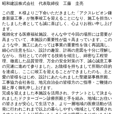
昭和建設株式会社 代表取締役 工藤 圭亮
この度、Ｋ様よりご下命いただきました「アクスレピオン鎌
倉新築工事」が無事竣工を迎えることになり、施工を担当い
たしました者としても誠に喜ばしく、心よりお祝い申し上げ
ます。
複雑化する医療福祉施設、そんな中で今回の場所には需要が
高まっていて、本施設の重要性が益々高まっています。この
ような中、施工にあたっては事業の重要性を強く再認識し、
細心の注意を払い、設計の趣旨、計画の意図を十分に理解し
ながら、当社としての持てる技術を傾注し、綿密な工程管
理、徹底した品質管理、万全の安全対策の下、誠心誠意工事
の完遂に進めて参りました。お陰様を持ちまして所期の目的
を達成し、ここに竣工を迎えることができましたのも、土と
愛の皆様をはじめ、設計にあたられました聖建築事務所殿、
工事協力会社各位、地元自治会の皆様方のご指導・ご鞭撻の
賜と厚く御礼申し上げます。
完成を迎えました本施設を活用され、テナントとして決まら
れましたドクターゴーン診療所殿と手を組み、地域にお住い
の皆さまが安心して生活でき、より一層地域の医療活動が活
発に行われこれまで以上の暮らしやすい地域として発展され