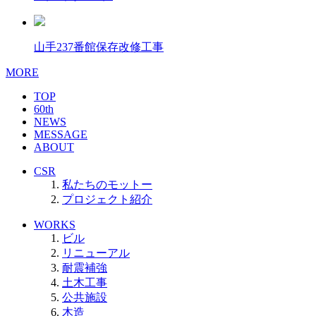
山手237番館保存改修工事
MORE
TOP
60th
NEWS
MESSAGE
ABOUT
CSR
私たちのモットー
プロジェクト紹介
WORKS
ビル
リニューアル
耐震補強
土木工事
公共施設
木造