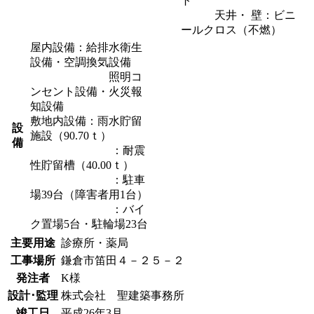
ト
天井・ 壁：ビニ
ールクロス（不燃）
屋内設備：給排水衛生
設備・空調換気設備
照明コ
ンセント設備・火災報
知設備
敷地内設備：雨水貯留
設
施設（90.70ｔ）
備
：耐震
性貯留槽（40.00ｔ）
：駐車
場39台（障害者用1台）
：バイ
ク置場5台・駐輪場23台
主要用途
診療所・薬局
工事場所
鎌倉市笛田４－２５－２
発注者
K様
設計･監理
株式会社 聖建築事務所
竣工日
平成26年3月