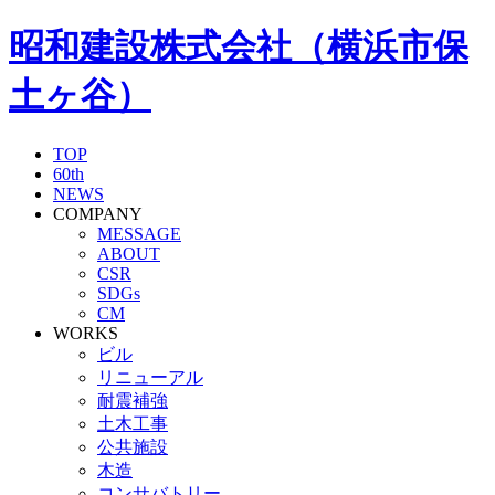
昭和建設株式会社（横浜市保
土ヶ谷）
TOP
60th
NEWS
COMPANY
MESSAGE
ABOUT
CSR
SDGs
CM
WORKS
ビル
リニューアル
耐震補強
土木工事
公共施設
木造
コンサバトリー