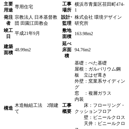
主要
工事
横浜市青葉区荏田町474-
専用住宅
用途
場所
1
発注
宗教法人 日本基督教
設計･
株式会社 環境デザイン
者
団 田園江田教会
監理
研究所
竣工
敷地
平成21年9月
163.98m2
日
面積
延べ
建築
48.99m2
床面
94.76m2
面積
積
基礎：べた基礎
屋根：ガルバリウム鋼
板 立はぜ葺き
外壁：窯業系サイディン
グ
窓 ：複層ガラス
内装
木造軸組工法 2階建
工事
床：フローリング・
構造
て
概要
クッションフロア
壁：ビニールクロス
天井：ビニールクロ