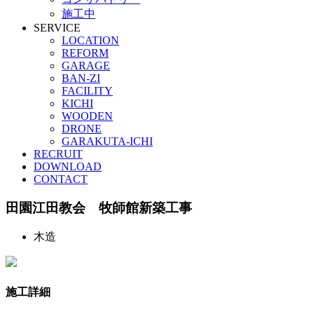
施工中
SERVICE
LOCATION
REFORM
GARAGE
BAN-ZI
FACILITY
KICHI
WOODEN
DRONE
GARAKUTA-ICHI
RECRUIT
DOWNLOAD
CONTACT
田園江田教会 牧師館新築工事
木造
施工詳細