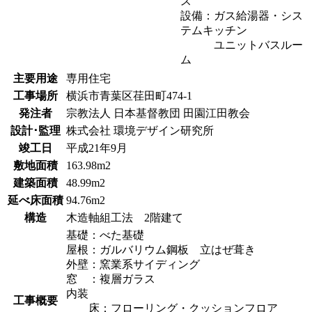
ス
設備：ガス給湯器・シス
テムキッチン
ユニットバスルー
ム
主要用途
専用住宅
工事場所
横浜市青葉区荏田町474-1
発注者
宗教法人 日本基督教団 田園江田教会
設計･監理
株式会社 環境デザイン研究所
竣工日
平成21年9月
敷地面積
163.98m2
建築面積
48.99m2
延べ床面積
94.76m2
構造
木造軸組工法 2階建て
基礎：べた基礎
屋根：ガルバリウム鋼板 立はぜ葺き
外壁：窯業系サイディング
窓 ：複層ガラス
内装
工事概要
床：フローリング・クッションフロア