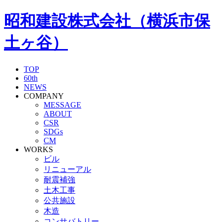
昭和建設株式会社（横浜市保
土ヶ谷）
TOP
60th
NEWS
COMPANY
MESSAGE
ABOUT
CSR
SDGs
CM
WORKS
ビル
リニューアル
耐震補強
土木工事
公共施設
木造
コンサバトリー