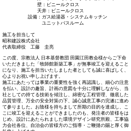
壁：ビニールクロス
天井：ビニールクロス
設備：ガス給湯器・システムキッチン
ユニットバスルーム
施工を担当して
昭和建設株式会社
代表取締役 工藤 圭亮
この度、宗教法人 日本基督教団 田園江田教会様からご下命
いただきました「牧師館新築工事」が無事竣工を迎えること
になり、施工を担当いたしました者としても誠に喜ばしく、
心よりお祝い申し上げます。
施工にあたっては事業の重要性を強く再認識し、細心の注意
を払い、設計の趣旨、計画の意図を十分に理解しながら、当
社としての持てる技術を傾注し、綿密な工程管理、徹底した
品質管理、万全の安全対策の下、誠心誠意工事の完遂に進め
て参りました。お陰様を持ちまして所期の目的を達成し、こ
こに竣工を迎えることができましたのも、発注者の皆様をは
じめ、設計にあたられました環境デザイン研究所殿、工事協
力会社各位、自治会の皆様方のご指導・ご鞭撻の賜と厚く御