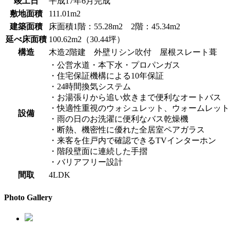
竣工日
平成17年6月完成
敷地面積
111.01m2
建築面積
床面積1階：55.28m2 2階：45.34m2
延べ床面積
100.62m2（30.44坪）
構造
木造2階建 外壁リシン吹付 屋根スレート葺
・公営水道・本下水・プロパンガス
・住宅保証機構による10年保証
・24時間換気システム
・お湯張りから追い炊きまで便利なオートバス
・快適性重視のウォシュレット、ウォームレット
設備
・雨の日のお洗濯に便利なバス乾燥機
・断熱、機密性に優れた全居室ペアガラス
・来客を住戸内で確認できるTVインターホン
・階段壁面に連続した手摺
・バリアフリー設計
間取
4LDK
Photo Gallery