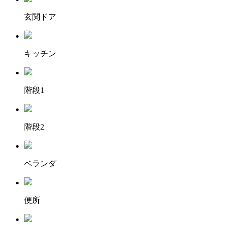
玄関ドア
キッチン
階段1
階段2
ベランダ
便所