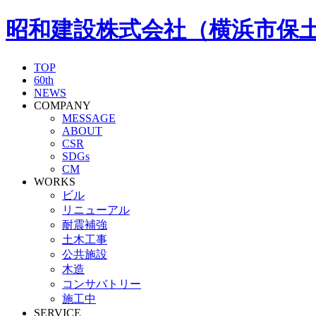
昭和建設株式会社（横浜市保
TOP
60th
NEWS
COMPANY
MESSAGE
ABOUT
CSR
SDGs
CM
WORKS
ビル
リニューアル
耐震補強
土木工事
公共施設
木造
コンサバトリー
施工中
SERVICE