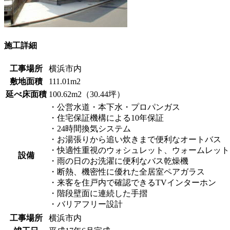
施工詳細
工事場所
横浜市内
敷地面積
111.01m2
延べ床面積
100.62m2（30.44坪）
・公営水道・本下水・プロパンガス
・住宅保証機構による10年保証
・24時間換気システム
・お湯張りから追い炊きまで便利なオートバス
・快適性重視のウォシュレット、ウォームレット
設備
・雨の日のお洗濯に便利なバス乾燥機
・断熱、機密性に優れた全居室ペアガラス
・来客を住戸内で確認できるTVインターホン
・階段壁面に連続した手摺
・バリアフリー設計
工事場所
横浜市内