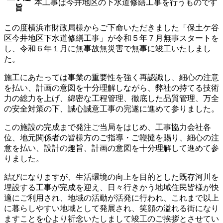
本工事は今井地区の下水道修繕工事を行うものです
旨
この度横浜市財政局様からご下命いただきました「保土ケ谷
区今井地区下水道修繕工事」が令和５年７月無事スタートを
し、令和６年１月に無事故無災害で無事に竣工いたしまし
た。
施工にあたっては事業の重要性を強く再認識し、細心の注意
を払い、計画の意図を十分理解しながら、弊社の持てる技術
力の総力を上げ、綿密な工程管理、徹底した品質管理、万全
の安全対策の下、誠心誠意工事の完遂に進めて参りました。
この施設の完成まで発注ご当局をはじめ、工事協力会社各
位、地元関係者の皆様方のご指導・ご鞭撻を賜り、細心の注
意を払い、設計の趣旨、計画の意図を十分理解して進めて参
りました。
結びになりますが、生活環境の向上を目的とした既存河川を
埋設する工事が完成を迎え、日々行きかう地域住民皆様が快
適にご利用され、地域の活動が活発に行われ、これまで以上
に暮らしやすい地域として発展され、笑顔の溢れる街になり
ますことを心より祈念いたしまして竣工のご挨拶とさせてい