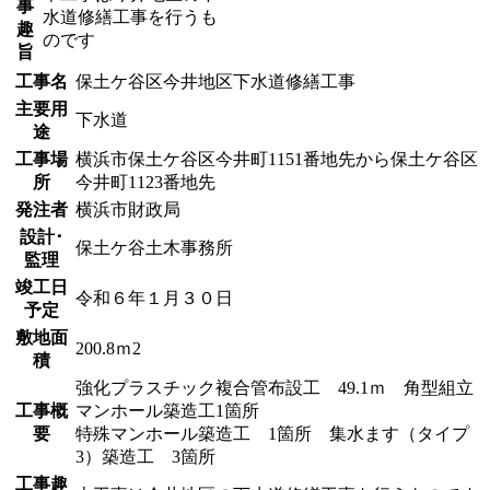
事
水道修繕工事を行うも
趣
のです
旨
工事名
保土ケ谷区今井地区下水道修繕工事
主要用
下水道
途
工事場
横浜市保土ケ谷区今井町1151番地先から保土ケ谷区
所
今井町1123番地先
発注者
横浜市財政局
設計･
保土ケ谷土木事務所
監理
竣工日
令和６年１月３０日
予定
敷地面
200.8ｍ2
積
強化プラスチック複合管布設工 49.1ｍ 角型組立
工事概
マンホール築造工1箇所
要
特殊マンホール築造工 1箇所 集水ます（タイプ
3）築造工 3箇所
工事趣