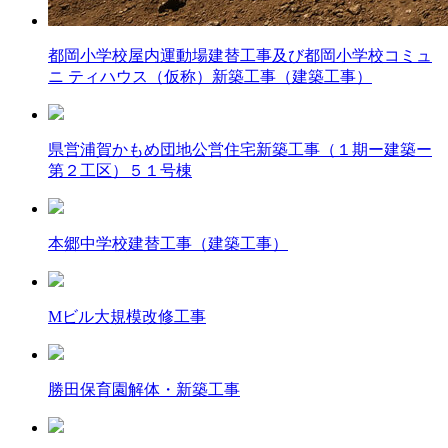
都岡小学校屋内運動場建替工事及び都岡小学校コミュ
ニ ティハウス（仮称）新築工事（建築工事）
県営浦賀かもめ団地公営住宅新築工事（１期ー建築ー
第２工区）５１号棟
本郷中学校建替工事（建築工事）
Mビル大規模改修工事
勝田保育園解体・新築工事