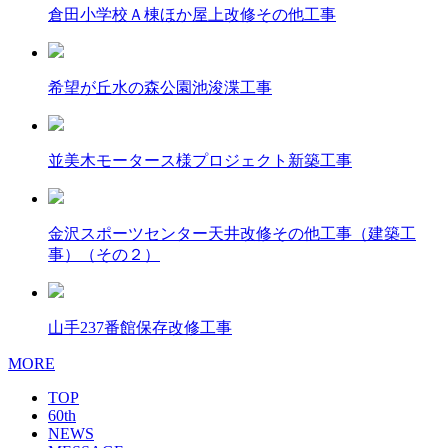
倉田小学校Ａ棟ほか屋上改修その他工事
希望が丘水の森公園池浚渫工事
並美木モータース様プロジェクト新築工事
金沢スポーツセンター天井改修その他工事（建築工
事）（その２）
山手237番館保存改修工事
MORE
TOP
60th
NEWS