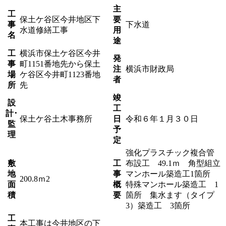
主
工
保土ケ谷区今井地区下
要
事
下水道
水道修繕工事
用
名
途
工
横浜市保土ケ谷区今井
発
事
町1151番地先から保土
注
横浜市財政局
場
ケ谷区今井町1123番地
者
所
先
竣
設
工
計･
保土ケ谷土木事務所
日
令和６年１月３０日
監
予
理
定
強化プラスチック複合管
敷
工
布設工 49.1ｍ 角型組立
地
事
マンホール築造工1箇所
200.8ｍ2
面
概
特殊マンホール築造工 1
積
要
箇所 集水ます（タイプ
3）築造工 3箇所
工
本工事は今井地区の下