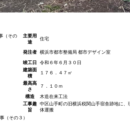
事（その
主要用
住宅
途
発注者
横浜市都市整備局 都市デザイン室
竣工日
令和６年６月３０日
建築面
１７６．４７㎡
積
最高高
７．１０ｍ
さ
構造
木造在来工法
工事趣
中区山手町の旧横浜税関山手宿舎跡地に、
旨
体運搬
事（その３）