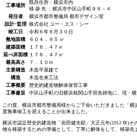
既存住所：横浜市内
工事場所
移 築 先 ：横浜市中区山手町９９－４
発注者
横浜市都市整備局 都市デザイン室
設計･監理
株式会社 ユー・エス・シー
竣工日
令和６年６月３０日
敷地面積
６０４．９５ ㎡
建築面積
１７６．４７㎡
延べ床面積
１７６．４７㎡
最高高さ
７．１０ｍ
主要構造
木造平屋建て
構造
木造在来工法
工事概要
歴史的建造物解体保管工事
工事趣旨
中区山手町の旧横浜税関山手宿舎跡地に、現・横
この度、横浜市都市整備局様からご下命いただきました「横
度無事竣工を迎えることが出来ました。
横浜市認定歴史的建造物「岩田健夫邸」大正元年(1912 
物を移築するための準備として、丁寧に解体をして、移築先