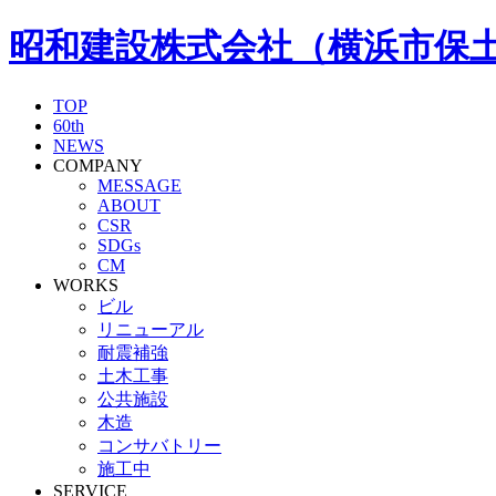
昭和建設株式会社（横浜市保
TOP
60th
NEWS
COMPANY
MESSAGE
ABOUT
CSR
SDGs
CM
WORKS
ビル
リニューアル
耐震補強
土木工事
公共施設
木造
コンサバトリー
施工中
SERVICE