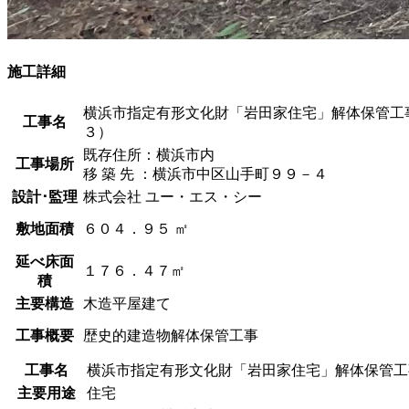
施工詳細
横浜市指定有形文化財「岩田家住宅」解体保管工
工事名
３）
既存住所：横浜市内
工事場所
移 築 先 ：横浜市中区山手町９９－４
設計･監理
株式会社 ユー・エス・シー
敷地面積
６０４．９５ ㎡
延べ床面
１７６．４７㎡
積
主要構造
木造平屋建て
工事概要
歴史的建造物解体保管工事
工事名
横浜市指定有形文化財「岩田家住宅」解体保管工
主要用途
住宅