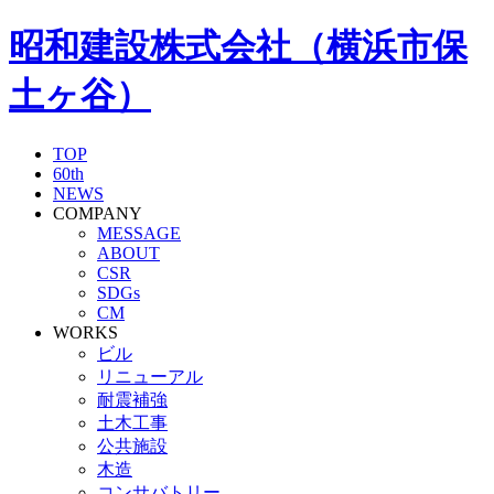
昭和建設株式会社（横浜市保
土ヶ谷）
TOP
60th
NEWS
COMPANY
MESSAGE
ABOUT
CSR
SDGs
CM
WORKS
ビル
リニューアル
耐震補強
土木工事
公共施設
木造
コンサバトリー