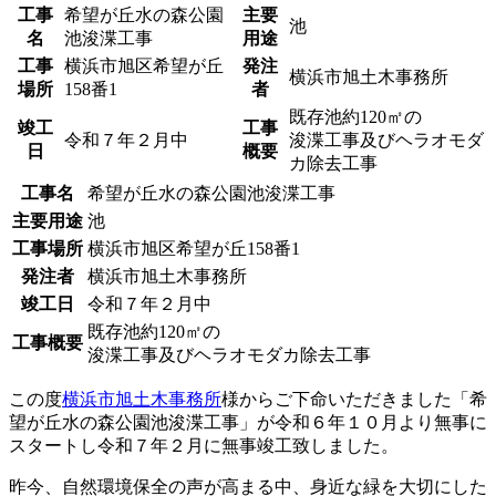
工事
希望が丘水の森公園
主要
池
名
池浚渫工事
用途
工事
横浜市旭区希望が丘
発注
横浜市旭土木事務所
場所
158番1
者
既存池約120㎡の
竣工
工事
令和７年２月中
浚渫工事及びヘラオモダ
日
概要
カ除去工事
工事名
希望が丘水の森公園池浚渫工事
主要用途
池
工事場所
横浜市旭区希望が丘158番1
発注者
横浜市旭土木事務所
竣工日
令和７年２月中
既存池約120㎡の
工事概要
浚渫工事及びヘラオモダカ除去工事
この度
横浜市旭土木事務所
様からご下命いただきました「希
望が丘水の森公園池浚渫工事」が令和６年１０月より無事に
スタートし令和７年２月に無事竣工致しました。
昨今、自然環境保全の声が高まる中、身近な緑を大切にした