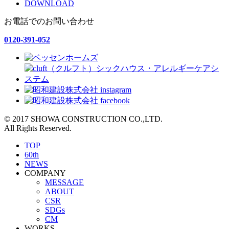
DOWNLOAD
お電話でのお問い合わせ
0120-391-052
© 2017 SHOWA CONSTRUCTION CO.,LTD.
All Rights Reserved.
TOP
60th
NEWS
COMPANY
MESSAGE
ABOUT
CSR
SDGs
CM
WORKS