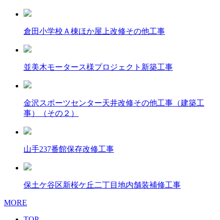
倉田小学校Ａ棟ほか屋上改修その他工事
並美木モータース様プロジェクト新築工事
金沢スポーツセンター天井改修その他工事（建築工
事）（その２）
山手237番館保存改修工事
保土ケ谷区新桜ケ丘二丁目地内舗装補修工事
MORE
TOP